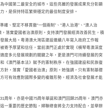
選為中國第二最安全的城市。這些亮麗的發展成果充分彰顯
命力，是保持特區繁榮穩定的最佳制度安排。
確、堅定不移貫徹“一個兩制”、“港人治港”、“澳人治
澳，落實愛國者治澳原則。支持澳門發展經濟改善民生，積
家發展大局。粵港澳大灣區建設連續八年寫入政府工作報
，被寄予厚望和信任，當前澳門正處於實現《橫琴粵澳深度
業適度多元發展規劃的關鍵之年，更是澳門可持續發展的突
法和《澳門基本法》賦予的憲制秩序，在強國建設和民族復
」方針，落實「愛國者治澳」原則。她強調，只有憲制基礎
，方可有效應對國際多變的複雜形勢，經濟及社會發展才能
1周年，亦是中國75周年華誕和澳門回歸25周年，澳門亦
在這一重要的歷史節點，婦聯總會將全力支持配合，並舉辦