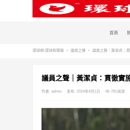
首頁
環球網-環球新聞報
議員之聲
議員之聲｜黃潔貞：貫
議員之聲｜黃潔貞：貫徹實施
作者:
admin
发布: 2024年4月1日
781
阅读