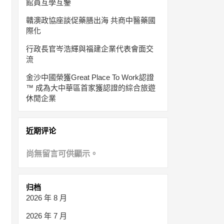
館員互學互鑒
贛澳政協座談促藥膳出海 共商中醫藥國
際化
行政長官岑浩輝與福建企業代表會面交
流
金沙中國榮獲Great Place To Work認證
™ 成為大中華區首家獲認證的綜合旅遊
休閒企業
近期评论
尚無留言可供顯示。
归档
2026 年 8 月
2026 年 7 月