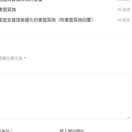
書面質詢
45
阅读
家庭支援措施優化的書面質詢（附書面質詢回覆）
49
阅读
填欄位標示為
*
件地址
*
個人網站網址