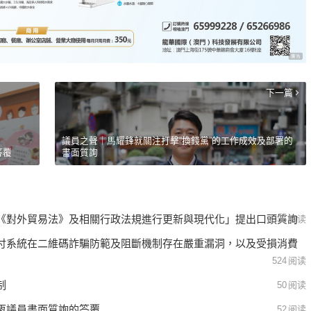
下一篇
議員之聲｜馬耀鋒就關注打擊“換錢黨”的工作成效及部署的
答覆
書面質詢
《對外貿易法》及相關行政法規進行更新與現代化」提出口頭質詢
36
阅读
付系統在二維碼詐騙防範及阻斷機制存在嚴重漏洞，以及受損消費
524
阅读
制
50
阅读
恆議員書面質詢的答覆
52
阅读