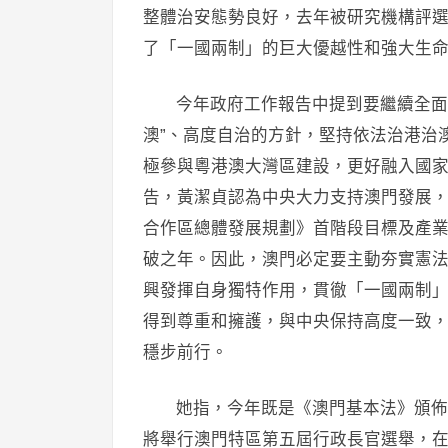
整體治安態勢良好，去年被研究機構評
了「一國兩制」的巨大優越性和強大生
今年政府工作報告中提到要繼續全面準
澳”、高度自治的方針，堅持依法治港治
極參與粵港澳大灣區建設，更好融入國
告，黃潔貞認為中央大力支持澳門發展
合作區總體發展規劃》首階段目標及產
破之年。因此，澳門必定要主動夯實憲
興發揮自身獨特作用，貫徹「一國兩制
得到尊重和擁護，與中央保持高度一致
穩步前行。
她指，今年既是《澳門基本法》頒佈3
將舉行澳門特區第五屆行政長官選舉，