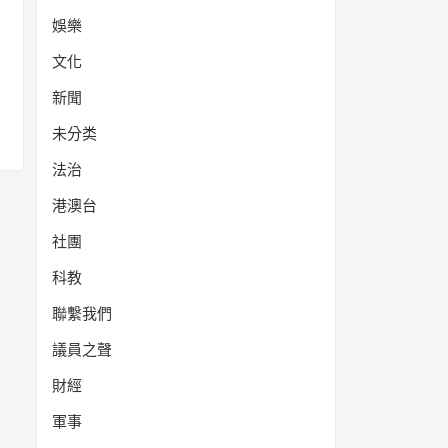
娛樂
文化
新聞
未分类
法治
港澳台
社團
科教
聯繫我們
議員之聲
財經
軍事