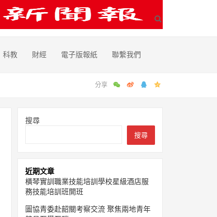
科教
財經
電子版報紙
聯繫我們
搜尋
搜尋
近期文章
橫琴實訓職業技能培訓學校星級酒店服
務技能培訓班開班
圖協青委赴韶關考察交流 聚焦兩地青年