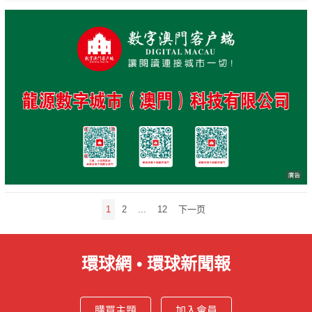
文
1
2
...
12
下一页
章
分
頁
環球網 • 環球新聞報
購買主題
加入會員