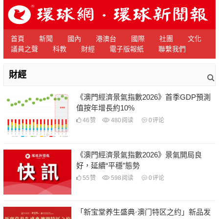
首頁
新聞
國內
港澳台
國際
社團
文化
議員之聲
科教
財經
電子版報紙
聯繫我們
財經
《澳門經濟景氣指數2026》首季GDP預測
值按年增長約10%
46
赞
480
阅读
0
评论
《澳門經濟景氣指數2026》景氣開局良
好，延續“平穩”態勢
55
赞
598
阅读
0
评论
「新宝堂养生盛典·澳门特区之约」新品发