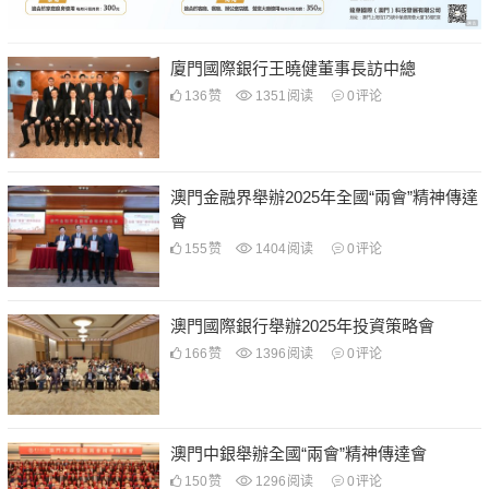
廈門國際銀行王曉健董事長訪中總
136
赞
1351
阅读
0
评论
澳門金融界舉辦2025年全國“兩會”精神傳達
會
155
赞
1404
阅读
0
评论
澳門國際銀行舉辦2025年投資策略會
166
赞
1396
阅读
0
评论
澳門中銀舉辦全國“兩會”精神傳達會
150
赞
1296
阅读
0
评论