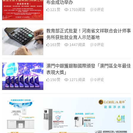
布会成功举办
121
赞
1703
阅读
0
评论
教育部正式批复！河南省文祥联合会计师事
务所获批就业育人示范基地
163
赞
1447
阅读
0
评论
澳門中銀獲銀聯國際頒發「澳門區全年最佳
表現大獎」
150
赞
1271
阅读
0
评论