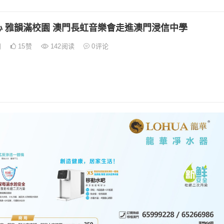
心 雅韻滿校園 澳門長虹音樂會走進澳門浸信中學
日
15
赞
142
阅读
0
评论