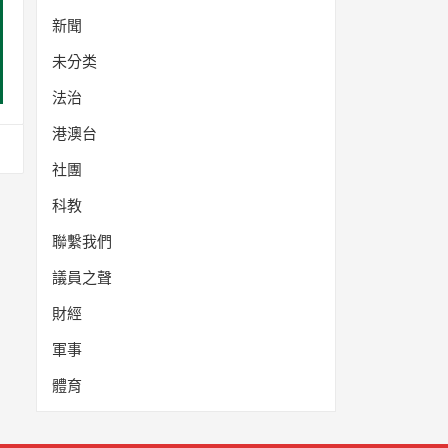
新聞
未分类
法治
港澳台
社團
科教
聯繫我們
議員之聲
財經
軍事
體育