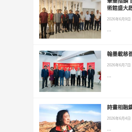
筆墨指韻 
術館盛大
2026年6月9日
…
翰墨載慈
2026年6月7日
…
詩畫相融鑄
2026年6月4日
…