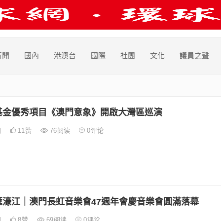
新聞
國內
港澳台
國際
社團
文化
議員之聲
基金優秀項目《澳門意象》開啟大灣區巡演
日
11
赞
76
阅读
0
评论
匯濠江｜澳門長虹音樂會47週年會慶音樂會圓滿落幕
日
8
赞
69
阅读
0
评论