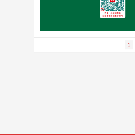
文
1
章
分
頁