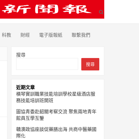
科教
財經
電子版報紙
聯繫我們
搜尋
搜尋
近期文章
橫琴實訓職業技能培訓學校星級酒店服
務技能培訓班開班
圖協青委赴韶關考察交流 聚焦兩地青年
館員互學互鑒
贛澳政協座談促藥膳出海 共商中醫藥國
際化