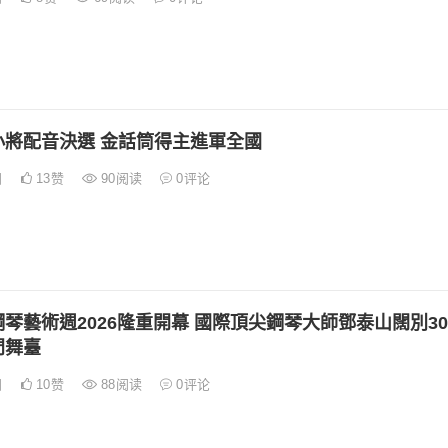
小將配音決選 金話筒得主進軍全國
日
13
赞
90
阅读
0
评论
琴藝術週2026隆重開幕 國際頂尖鋼琴大師鄧泰山闊別30
門舞臺
日
10
赞
88
阅读
0
评论