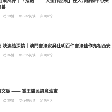
自成風骨｜「指點 —— 大罡作品展」在大邦藝術中心美
啟幕
19
赞
232
阅读
0
评论
善 陝澳結深情｜澳門書法家吳仕明百件書法佳作亮相西安
36
赞
315
阅读
0
评论
文脈 —— 賞王繼民詩意油畫
30
赞
248
阅读
0
评论