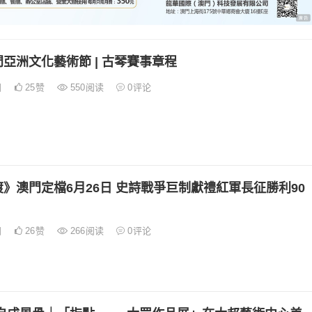
亞洲文化藝術節 | 古琴賽事章程
日
25
赞
550
阅读
0
评论
》澳門定檔6月26日 史詩戰爭巨制獻禮紅軍長征勝利90
日
26
赞
266
阅读
0
评论