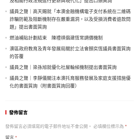
及相關行政法規進行更新與現代化」提出口頭質詢
議員之聲｜高天賜就「本澳金融機構電子支付系統在二維碼
詐騙防範及阻斷機制存在嚴重漏洞，以及受損消費者退款問
題」提出書面質詢
燃油補貼計劃結束 陳禮祺倡建恆常調價機制
澳區政府教育及青年發展局關於立法會顏奕恆議員書面質詢
的答覆
議員之聲｜梁孫旭就優化社屋輪候機制提出書面質詢
議員之聲｜李靜儀關注本澳托育服務發展及家庭支援措施優
化的書面質詢（附書面質詢回覆）
發佈留言
發佈留言必須填寫的電子郵件地址不會公開。
必填欄位標示為
*
留言
*