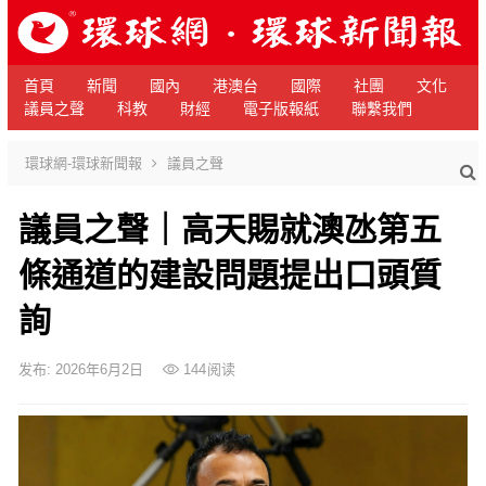
首頁
新聞
國內
港澳台
國際
社團
文化
議員之聲
科教
財經
電子版報紙
聯繫我們
環球網-環球新聞報
議員之聲
議員之聲｜高天賜就澳氹第五
條通道的建設問題提出口頭質
詢
发布: 2026年6月2日
144
阅读