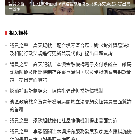
議員之聲｜李良汪就全面檢視過路設施及修改《道路交通法》提出書
面質詢
相关推荐
議員之聲｜高天賜就「配合橫琴深合區，對《對外貿易法》
及相關行政法規進行更新與現代化」提出口頭質詢
議員之聲｜高天賜就「本澳金融機構電子支付系統在二維碼
詐騙防範及阻斷機制存在嚴重漏洞，以及受損消費者退款問
題」提出書面質詢
燃油補貼計劃結束 陳禮祺倡建恆常調價機制
澳區政府教育及青年發展局關於立法會顏奕恆議員書面質詢
的答覆
議員之聲｜梁孫旭就優化社屋輪候機制提出書面質詢
議員之聲｜李靜儀關注本澳托育服務發展及家庭支援措施優
化的書面質詢（附書面質詢回覆）