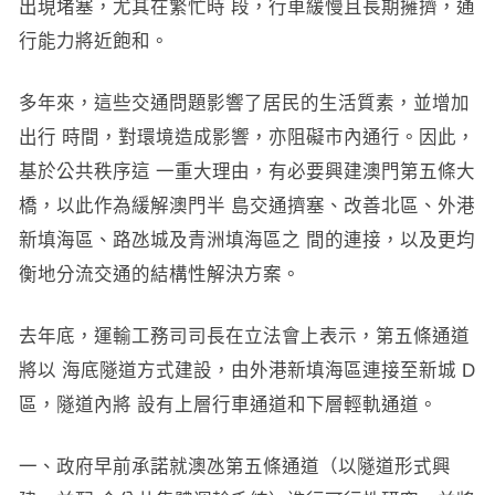
出現堵塞，尤其在繁忙時 段，行車緩慢且長期擁擠，通
行能力將近飽和。
多年來，這些交通問題影響了居民的生活質素，並增加
出行 時間，對環境造成影響，亦阻礙市內通行。因此，
基於公共秩序這 一重大理由，有必要興建澳門第五條大
橋，以此作為緩解澳門半 島交通擠塞、改善北區、外港
新填海區、路氹城及青洲填海區之 間的連接，以及更均
衡地分流交通的結構性解決方案。
去年底，運輸工務司司長在立法會上表示，第五條通道
將以 海底隧道方式建設，由外港新填海區連接至新城 D
區，隧道內將 設有上層行車通道和下層輕軌通道。
一、政府早前承諾就澳氹第五條通道（以隧道形式興