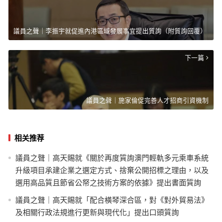
議員之聲｜李振宇就促進內港區域發展事宜提出質詢（附質詢回覆）
下一篇
議員之聲｜施家倫促完善人才招商引資機制
相关推荐
議員之聲｜高天賜就《關於再度質詢澳門輕軌多元乘車系統
升級項目承建企業之選定方式、捨棄公開招標之理由，以及
選用高品質且節省公帑之技術方案的依據》提出書面質詢
議員之聲｜高天賜就「配合橫琴深合區，對《對外貿易法》
及相關行政法規進行更新與現代化」提出口頭質詢