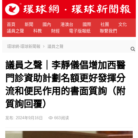
首頁
新聞
國內
港澳台
國際
社團
文化
議員之聲
科教
財經
電子版報紙
聯繫我們
環球網-環球新聞報
議員之聲
議員之聲｜李靜儀倡增加西醫
門診資助計劃名額更好發揮分
流和便民作用的書面質詢（附
質詢回覆）
发布: 2024年9月16日
663
阅读