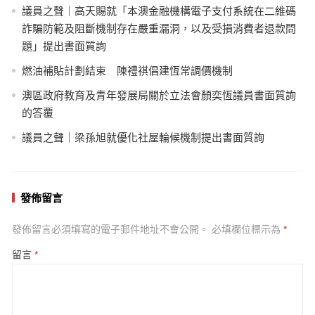
議員之聲｜高天賜就「本澳金融機構電子支付系統在二維碼
詐騙防範及阻斷機制存在嚴重漏洞，以及受損消費者退款問
題」提出書面質詢
燃油補貼計劃結束 陳禮祺倡建恆常調價機制
澳區政府教育及青年發展局關於立法會顏奕恆議員書面質詢
的答覆
議員之聲｜梁孫旭就優化社屋輪候機制提出書面質詢
發佈留言
發佈留言必須填寫的電子郵件地址不會公開。
必填欄位標示為
*
留言
*