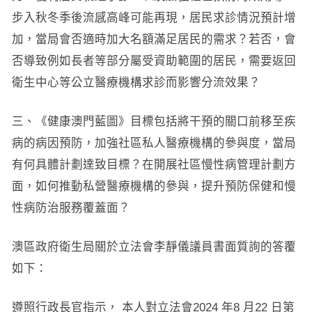
步入秋冬季後流感高峰可能再現，居民求診情況預計增
加，當局會否適時加大名額滿足居民的需求？若否，會
否導致例如長者等部分屬受資助範圍的居民，需要返回
衛生中心等公立醫療機構求診而影響分流效果？
三、《健康澳門藍圖》目標包括將干預的關口前移至疾
病的病因預防，加強社區私人醫療機構的參與度，當局
有何具體計劃達致目標？在開展社區慢性病管理計劃方
面，如何推動私營醫療機構的參與，提升預防保健和慢
性病防治服務覆蓋面？
澳區政府衛生局關於立法會李靜儀議員書面質詢的答覆
如下：
遵照行政長官指示， 本人對立法會2024 年8 月22 日第