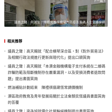
下一篇
議員之聲｜何潤生：持續完善候檢場內防疫及黃碼人士交通安排
相关推荐
議員之聲｜高天賜就「配合橫琴深合區，對《對外貿易法》
及相關行政法規進行更新與現代化」提出口頭質詢
議員之聲｜高天賜就「本澳金融機構電子支付系統在二維碼
詐騙防範及阻斷機制存在嚴重漏洞，以及受損消費者退款問
題」提出書面質詢
燃油補貼計劃結束 陳禮祺倡建恆常調價機制
澳區政府教育及青年發展局關於立法會顏奕恆議員書面質詢
的答覆
議員之聲｜梁孫旭就優化社屋輪候機制提出書面質詢