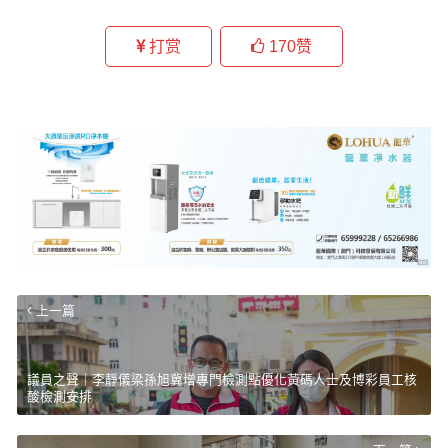
打赏
170
赞
上一篇
議員之聲｜李靜儀梁孫旭冀增專門檢測點優化黃碼人士及博彩員工核
酸檢測安排