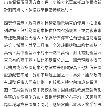
出充電電價優惠方案；進一步擴大老舊摩托車並置換新
計劃的資助，多措並舉推動低碳出行。
顏奕恆表示，政府近年持續鼓勵電動車的使用，推出系
列政策，包括為電動車提供各類稅務優惠，並要求未來
新建政府辦公大樓內，須為所有停車位預留慢速充電設
施等；然而，截至四月底，全澳註冊機動車約廿四點七
萬輛，其中輕型汽車約十一點三萬輛，對比電動輕型汽
車只有約兩千輛，佔比不足百分之二，顯示現時本澳居
民購買或置換電動車的意欲並未明顯提高。他相信充電
設施配套不足、分布不均是主因之一；另外，雖然政府
有調整業權人同意比例，但於私人樓宇內加設充電設
施，在具體實行當中仍較困難；因此建議政府整體規劃
各區的充電設施分布，做到新舊區分布平均，居民無需
跨區域尋找充電樁；同時，應適當簡化於私人物業加設