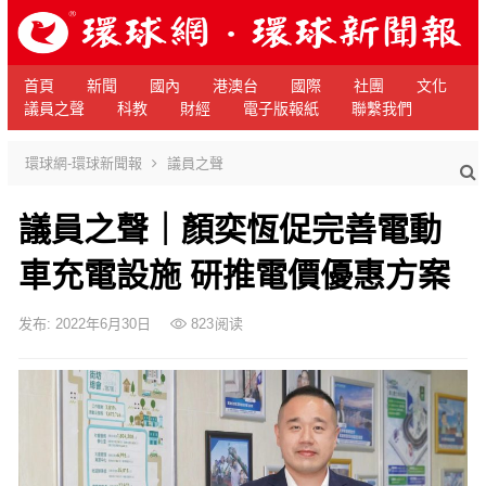
首頁
新聞
國內
港澳台
國際
社團
文化
議員之聲
科教
財經
電子版報紙
聯繫我們
環球網-環球新聞報
議員之聲
議員之聲｜顏奕恆促完善電動
車充電設施 研推電價優惠方案
发布: 2022年6月30日
823
阅读