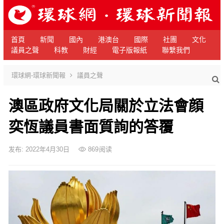
首頁
新聞
國內
港澳台
國際
社團
文化
議員之聲
科教
財經
電子版報紙
聯繫我們
環球網-環球新聞報
議員之聲
澳區政府文化局關於立法會顔
奕恆議員書面質詢的答覆
发布: 2022年4月30日
869
阅读