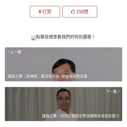
打赏
158
赞
上一篇
議員之聲｜梁鴻細：電消及時雨 促加強弱勢支援
下一篇
議員之聲｜何潤生倡穩定燃油價格免增居民壓力