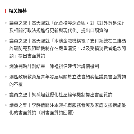
相关推荐
議員之聲｜高天賜就「配合橫琴深合區，對《對外貿易法》
及相關行政法規進行更新與現代化」提出口頭質詢
議員之聲｜高天賜就「本澳金融機構電子支付系統在二維碼
詐騙防範及阻斷機制存在嚴重漏洞，以及受損消費者退款問
題」提出書面質詢
燃油補貼計劃結束 陳禮祺倡建恆常調價機制
澳區政府教育及青年發展局關於立法會顏奕恆議員書面質詢
的答覆
議員之聲｜梁孫旭就優化社屋輪候機制提出書面質詢
議員之聲｜李靜儀關注本澳托育服務發展及家庭支援措施優
化的書面質詢（附書面質詢回覆）