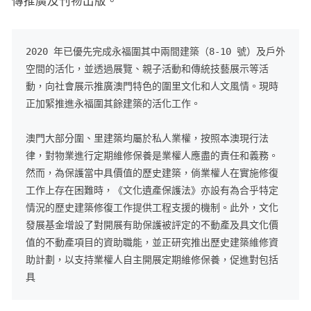
傳推廣及刊物出版。
2020 年已優先完成永福圍其中兩間建築（8-10 號）及戶外
空間的活化，並透過展覽、親子活動和傳統技藝展示等活
動，向社會展示推廣澳門特色的圍里文化和人文風情。現時
正加緊推進永福圍其餘建築的活化工作。

澳門大部分圍、里建築均屬於私人業權，按照本澳現行法
律，對物業進行定期維修保養是業權人應盡的責任和義務。
然而，為保護當中具價值的歷史建築，倘業權人在實施修復
工作上存在困難時，《文化遺產保護法》亦設有為合乎特定
情況的歷史建築修復工作提供工程支援的機制。此外，文化
發展基金增設了對開展有助保護被評定的不動產及具文化價
值的不動產項目的資助職能，並正研究推出歷史建築維修資
助計劃，以支持業權人自主開展定期維修保養，促進對包括
具