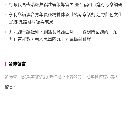
行政長官岑浩輝與福建省領導會面 並在福州市進行考察調研
永利舉辦澳台青年長征精神傳承赴贛考察活動 追尋紅色文化
足跡 見證鄉村振興成果
九九歸一鑄雄師，鋼鐵長城護山河——從澳門回歸的「九
九」吉祥數，看人民軍隊九十九載砺劍征程
發佈留言
發佈留言必須填寫的電子郵件地址不會公開。
必填欄位標示為
*
留言
*