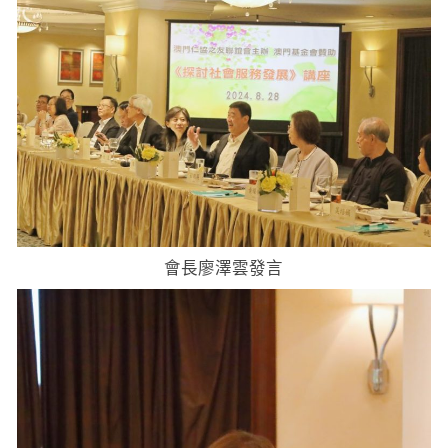
會長廖澤雲發言