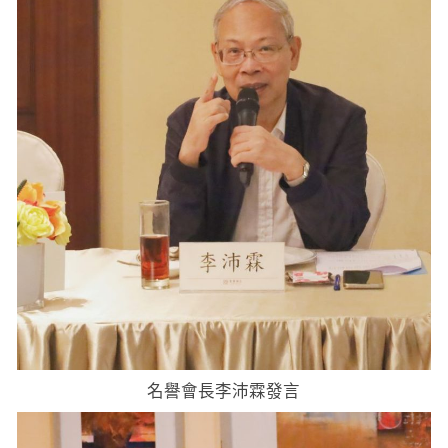
名譽會長李沛霖發言