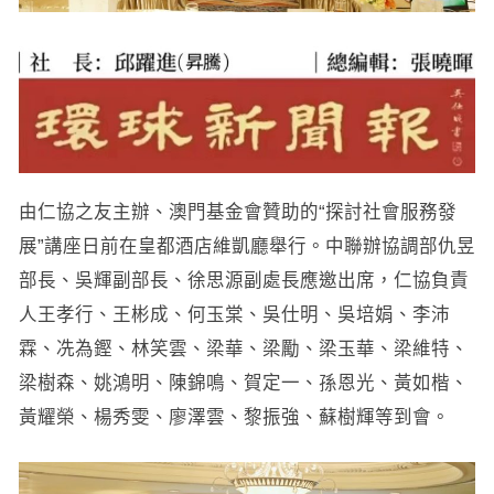
由仁協之友主辦、澳門基金會贊助的“探討社會服務發
展”講座日前在皇都酒店維凱廳舉行。中聯辦協調部仇昱
部長、吳輝副部長、徐思源副處長應邀出席，仁協負責
人王孝行、王彬成、何玉棠、吳仕明、吳培娟、李沛
霖、冼為鏗、林笑雲、梁華、梁勵、梁玉華、梁維特、
梁樹森、姚鴻明、陳錦鳴、賀定一、孫恩光、黃如楷、
黃耀榮、楊秀雯、廖澤雲、黎振強、蘇樹輝等到會。