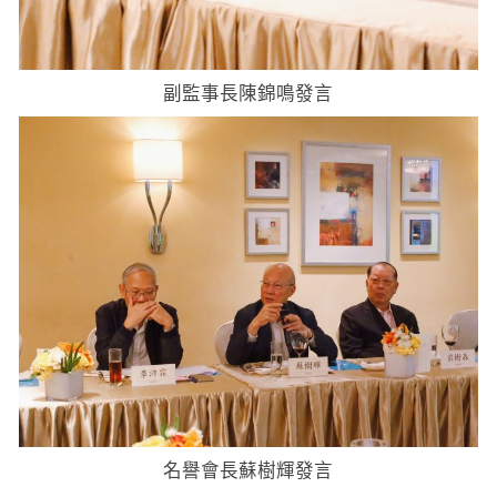
副監事長陳錦鳴發言
名譽會長蘇樹輝發言