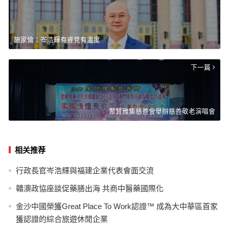
施家倫：岑浩輝有睿見有溫度
下一篇
聚賢雅集慈善會舉辦慈善敬老演唱會
相关推荐
行政長官岑浩輝與福建企業代表會面交流
贛澳政協座談促藥膳出海 共商中醫藥國際化
金沙中國榮獲Great Place To Work認證™ 成為大中華區首家
獲認證的綜合旅遊休閒企業