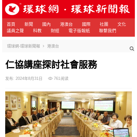
首頁
新聞
國內
港澳台
國際
社團
文化
議員之聲
科教
財經
電子版報紙
聯繫我們
環球網-環球新聞報
港澳台
仁協講座探討社會服務
发布: 2024年8月31日
761
阅读