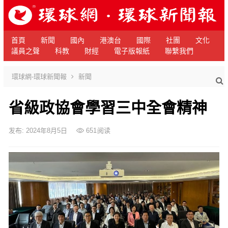
首頁
新聞
國內
港澳台
國際
社團
文化
議員之聲
科教
財經
電子版報紙
聯繫我們
環球網-環球新聞報
新聞
省級政協會學習三中全會精神
发布: 2024年8月5日
651
阅读