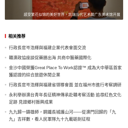
感受繁花似锦的美好世界，凯瑞当代艺术展广东美术馆开展
相关推荐
行政長官岑浩輝與福建企業代表會面交流
贛澳政協座談促藥膳出海 共商中醫藥國際化
金沙中國榮獲Great Place To Work認證™ 成為大中華區首家
獲認證的綜合旅遊休閒企業
行政長官岑浩輝與福建省領導會面 並在福州市進行考察調研
永利舉辦澳台青年長征精神傳承赴贛考察活動 追尋紅色文化
足跡 見證鄉村振興成果
九九歸一鑄雄師，鋼鐵長城護山河——從澳門回歸的「九
九」吉祥數，看人民軍隊九十九載砺劍征程