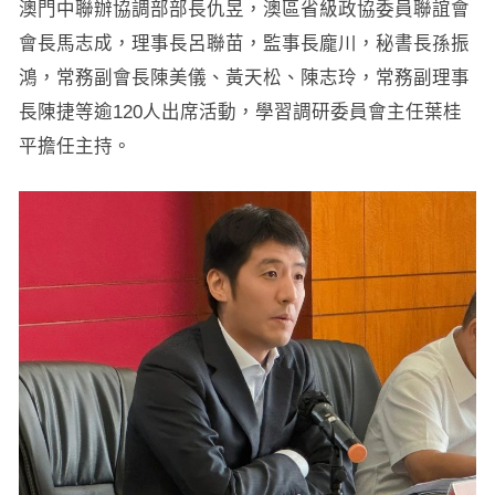
澳門中聯辦協調部部長仇昱，澳區省級政協委員聯誼會
會長馬志成，理事長呂聯苗，監事長龐川，秘書長孫振
鴻，常務副會長陳美儀、黃天松、陳志玲，常務副理事
長陳捷等逾120人出席活動，學習調研委員會主任葉桂
平擔任主持。