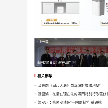
上一篇
兩岸媒體春茗茶會在澳門舉行
相关推荐
音樂劇《潮起大灣》劇本研討會順利舉行
鍾健鴻：在情在理在法的澳門特別行政區修
梁安琪：修國安法保“一國兩制”行穩致遠