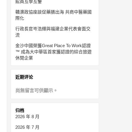
館員互學互鑒
贛澳政協座談促藥膳出海 共商中醫藥國
際化
行政長官岑浩輝與福建企業代表會面交
流
金沙中國榮獲Great Place To Work認證
™ 成為大中華區首家獲認證的綜合旅遊
休閒企業
近期评论
尚無留言可供顯示。
归档
2026 年 8 月
2026 年 7 月