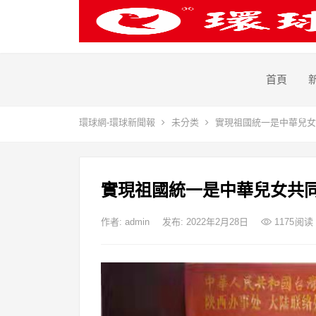
首頁
環球網-環球新聞報
未分类
實現祖國統一是中華兒女
實現祖國統一是中華兒女共
作者:
admin
发布: 2022年2月28日
1175
阅读