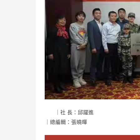
｜社 長：邱躍進
｜總編輯：張曉暉