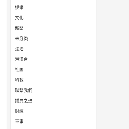
娛樂
文化
新聞
未分类
法治
港澳台
社團
科教
聯繫我們
議員之聲
財經
軍事