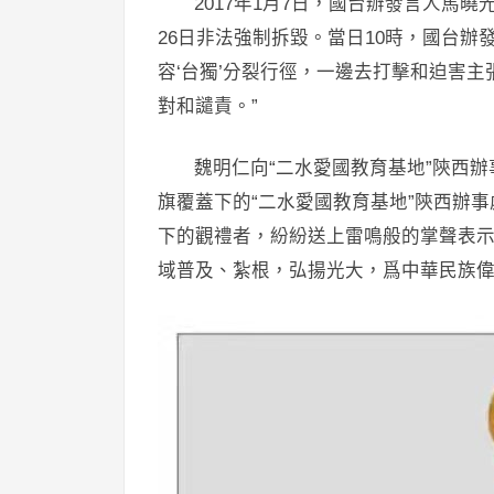
2017年1月7日，國台辦發言人馬
26日非法強制拆毀。當日10時，國台辦
容‘台獨’分裂行徑，一邊去打擊和迫害
對和譴責。”
魏明仁向“二水愛國教育基地”陝西
旗覆蓋下的“二水愛國教育基地”陝西辦
下的觀禮者，紛紛送上雷鳴般的掌聲表
域普及、紮根，弘揚光大，爲中華民族