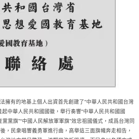
法擁有的地基上個人出資首先創建了“中華人民共和國台灣
挂起中華人民共和國國徽，舉行奏響“中華人民共和國國
共産黨黨旗”“中國人民解放軍軍旗”效忠祖國儀式，成爲台灣同
此後，民衆唱響義勇軍進行曲，高舉這三面旗幟奔走相告，