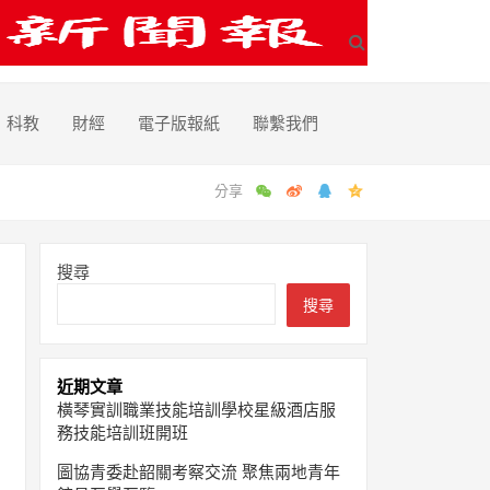
科教
財經
電子版報紙
聯繫我們
搜尋
搜尋
近期文章
橫琴實訓職業技能培訓學校星級酒店服
務技能培訓班開班
圖協青委赴韶關考察交流 聚焦兩地青年