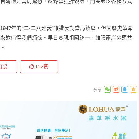
起台灣地方當局驚恐，遂野蠻強拆毀壞，而民衆以各種方式
947年的“二·二八起義”雖遭反動當局鎮壓，但其曆史革命
，永遠值得我們緬懷。早日實現祖國統一、維護兩岸命運共
神。
打赏
152
赞