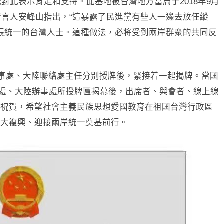
曉光對此表示肯定和支持。此基地被台灣地方當局于2018年9月
發言人安峰山指出，“這暴露了民進黨有些人一邊去放任縱
主張統一的台灣人士。這種做法，必将受到兩岸群衆的共同反
辦事處、大陸聯絡處主任分别授牌後，緊接着一起揭牌。當國
事處、大陸辦事處所授牌匾揭幕後，出席者、與會者、線上線
示祝賀，希望社會主義民族思想愛國教育在祖國台灣行政區
偉大複興、迎接兩岸統一奠基前行。