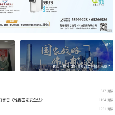
下一篇
佛山＋横琴 如何合奏改革开放新乐章？
517
阅读
訂完善《維護國家安全法》
1164
阅读
1221
阅读