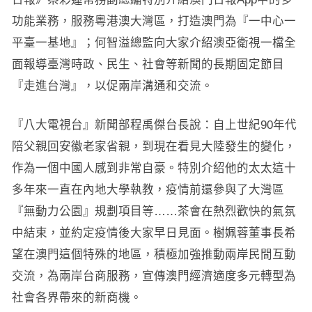
功能業務，服務粵港澳大灣區，打造澳門為『一中心一
平臺一基地』；何智溢總監向大家介紹澳亞衛視一檔全
面報導臺灣時政、民生、社會等新聞的長期固定節目
『走進台灣』，以促兩岸溝通和交流。
『八大電視台』新聞部程禹傑台長說：自上世紀90年代
陪父親回安徽老家省親，到現在看見大陸發生的變化，
作為一個中國人感到非常自豪。特別介紹他的太太這十
多年來一直在內地大學執教，疫情前還參與了大灣區
『無動力公園』規劃項目等……茶會在熱烈歡快的氣氛
中結束，並約定疫情後大家早日見面。樹姵蓉董事長希
望在澳門這個特殊的地區，積極加強推動兩岸民間互動
交流，為兩岸台商服務，宣傳澳門經濟適度多元轉型為
社會各界帶來的新商機。