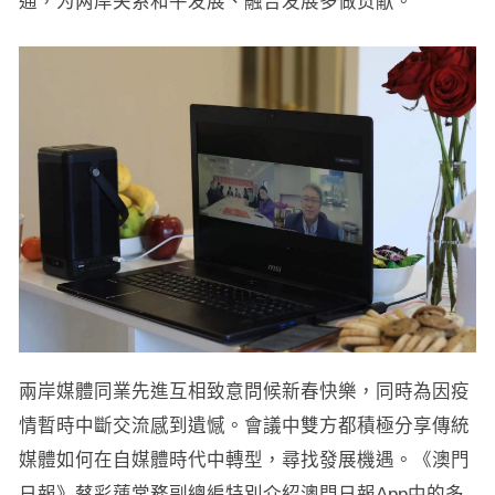
通，为两岸关系和平发展、融合发展多做贡献。
兩岸媒體同業先進互相致意問候新春快樂，同時為因疫
情暫時中斷交流感到遺憾。會議中雙方都積極分享傳統
媒體如何在自媒體時代中轉型，尋找發展機遇。《澳門
日報》蔡彩蓮常務副總編特別介紹澳門日報App中的多