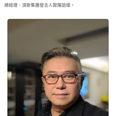
總經理、頂新集團發言人歐陽劭瑋。