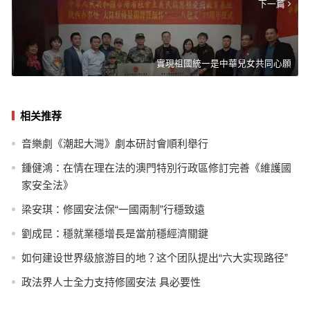
下一篇
實現祖國統一是中華兒女共同心願
相关推荐
音樂劇《潮起大灣》劇本研討會順利舉行
鍾健鴻：在情在理在法的澳門特別行政區修訂完善《維護國
家安全法》
梁安琪：修國安法保“一國兩制”行穩致遠
劉成昆：穩就業穩增長是當前穩經濟關鍵
如何建设世界级旅游目的地？这个团队提出“六大实现路径”
政法界人士全力支持修國安法 具必要性