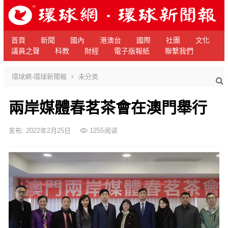
首頁
新聞
國內
港澳台
國際
社團
文化
議員之聲
科教
財經
電子版報紙
聯繫我們
環球網-環球新聞報
未分类
兩岸媒體春茗茶會在澳門舉行
发布: 2022年2月25日
1255
阅读