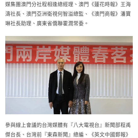
媒集團澳門分社程相逢總經理、澳門《蓮花時報》王海
濤社長、澳門亞洲衛視何智溢總監、《澳門商報》潘寶
琳社長助理、廣東省僑聯霍潤常委。
參與線上會議的台灣媒體有『八大電視台』新聞部程禹
傑台長、台灣前『東森新聞』總編、《英文中國郵報》