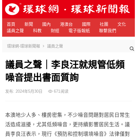
首頁
新聞
國內
港澳台
國際
社團
文化
議員之聲
科教
財經
電子版報紙
聯繫我們
環球網-環球新聞報
議員之聲
議員之聲｜李良汪就規管低頻
噪音提出書面質詢
发布: 2024年5月30日
671
阅读
本澳地少人多、樓房密集，不少噪音問題對居民日常生
活造成滋擾，尤其低頻噪音，更持續影響居民生活。議
員李良汪表示，現行《預防和控制環境噪音》法律僅對