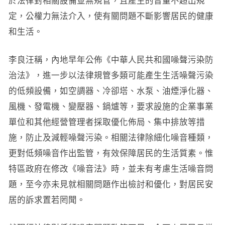
於法律對相關設備並無規管，且產生的音量不超出規
定，公權力無法介入，使有關問題不斷影響居民的健康
和生活。
李良汪稱，內地早年公佈《中華人民共和國噪聲污染防
治法》，進一步以法律規管多類可能產生生活噪聲污染
的低頻設備，如空調器、冷卻塔、水泵、油煙淨化器、
風機、發電機、變壓器、鍋爐等，要求設施的企業事業
單位和其他經營管理者採取優化佈局、集中排放等措
施，防止及減輕噪聲污染。相關法律除細化噪音種類，
更對低頻噪音作出監管，有效保障居民的生活質素。惟
特區政府在修改《噪音法》時，並未有考慮生活噪音問
題，至今亦未見就相關問題作出檢討和優化，對居民安
居的訴求置若罔聞。