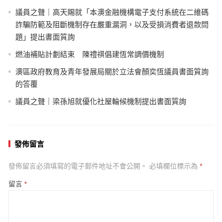
議員之聲｜高天賜就「本澳金融機構電子支付系統在二維碼
詐騙防範及阻斷機制存在嚴重漏洞，以及受損消費者退款問
題」提出書面質詢
燃油補貼計劃結束 陳禮祺倡建恆常調價機制
澳區政府教育及青年發展局關於立法會顏奕恆議員書面質詢
的答覆
議員之聲｜梁孫旭就優化社屋輪候機制提出書面質詢
發佈留言
發佈留言必須填寫的電子郵件地址不會公開。
必填欄位標示為
*
留言
*