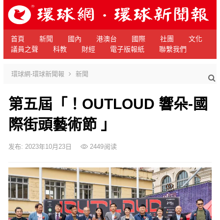
首頁
新聞
國內
港澳台
國際
社團
文化
議員之聲
科教
財經
電子版報紙
聯繫我們
環球網-環球新聞報
新聞
第五屆「！OUTLOUD 響朵-國
際街頭藝術節 」
发布: 2023年10月23日
2449
阅读