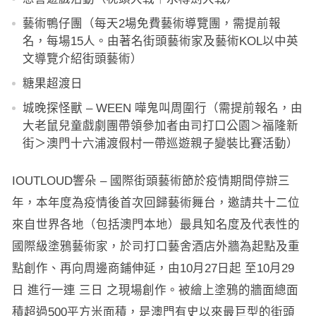
藝術鴨仔團（每天2場免費藝術導覽團，需提前報
名，每場15人。由著名街頭藝術家及藝術KOL以中英
文導覽介紹街頭藝術）
糖果超渡日
城晚探怪獸 – WEEN 嘩鬼叫周圍行（需提前報名，由
大老鼠兒童戲劇團帶領參加者由司打口公園＞福隆新
街＞澳門十六浦渡假村一帶巡遊親子變裝比賽活動）
IOUTLOUD響朵 – 國際街頭藝術節於疫情期間停辦三
年，本年度為疫情後首次回歸藝術舞台，邀請共十二位
來自世界各地（包括澳門本地）最具知名度及代表性的
國際級塗鴉藝術家，於司打口藝舍酒店外牆為起點及重
點創作、再向周邊商鋪伸延，由10月27日起 至10月29
日 進行一連 三日 之現場創作。被繪上塗鴉的牆面總面
積超過500平方米面積，是澳門有史以來最巨型的街頭