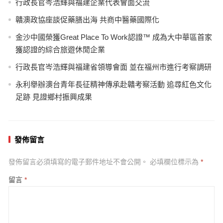
行政長官岑浩輝與福建企業代表會面交流
贛澳政協座談促藥膳出海 共商中醫藥國際化
金沙中國榮獲Great Place To Work認證™ 成為大中華區首家
獲認證的綜合旅遊休閒企業
行政長官岑浩輝與福建省領導會面 並在福州市進行考察調研
永利舉辦澳台青年長征精神傳承赴贛考察活動 追尋紅色文化
足跡 見證鄉村振興成果
發佈留言
發佈留言必須填寫的電子郵件地址不會公開。
必填欄位標示為
*
留言
*