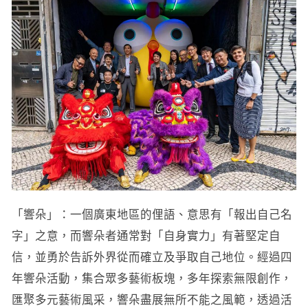
「響朵」：一個廣東地區的俚語、意思有「報出自己名
字」之意，而響朵者通常對「自身實力」有著堅定自
信，並勇於告訴外界從而確立及爭取自己地位。經過四
年響朵活動，集合眾多藝術板塊，多年探索無限創作，
匯聚多元藝術風采，響朵盡展無所不能之風範，透過活