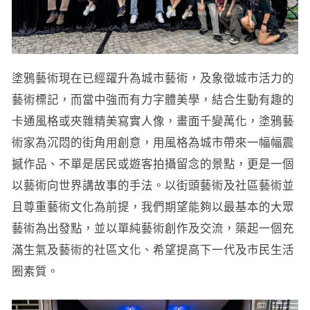
塗鴉藝術現在已經躍升為城市藝術，及象徵城市活力的
藝術標記，而當中強而有力字體美學，結合生動有趣的
卡通風格或夾雜精美寫實人像，畫面千變萬化，塗鴉藝
術家為沉悶的街角用創意，用風格為城市帶來一幅幅震
撼作品、不單是居民或遊客拍攝留念的景點，更是一個
以藝術向世界講故事的手法。以街頭藝術及社區藝術並
且尊重藝術文化為前提，我們期望能夠以最基本的大眾
藝術為出發點，並以單純藝術創作及交流，築起一個充
滿生氣及藝術的社區文化、希望提高下一代及市民生活
圈素質。