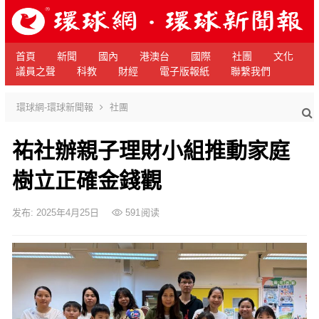
首頁
新聞
國內
港澳台
國際
社團
文化
議員之聲
科教
財經
電子版報紙
聯繫我們
環球網-環球新聞報
社團
祐社辦親子理財小組推動家庭
樹立正確金錢觀
发布: 2025年4月25日
591
阅读