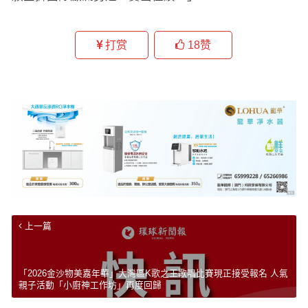
打赏
18
赞
上一篇
「2026金沙物美嘉年華」大灣區K歌之王歌唱比賽現正接受報名 人氣
親子活動「小廚神工作坊」再度回歸