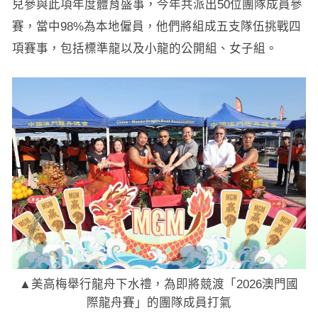
兒參與此項年度體育盛事，今年共派出50位團隊成員參
賽，當中98%為本地僱員，他們將組成五支隊伍挑戰四
項賽事，包括標準龍以及小龍的公開組、女子組。
▲美高梅舉行龍舟下水禮，為即將競渡「2026澳門國
際龍舟賽」的團隊成員打氣