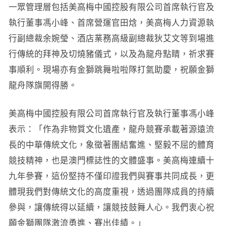
一眾管理層包括美高梅中國控股有限公司首席執行官及
執行董事馮小峰、首席營運官田焓，美高梅人力資源執
行副總裁余婉瑩、酒店業務高級副總裁狄艾文等到場進
行傳統的拜神及切燒豬儀式，以及為龍舟點睛，祈求賽
事順利。現場亦有金獅跳舞啦啦隊打氣助慶，祝願金獅
龍舟隊旗開得勝。
美高梅中國控股有限公司首席執行官及執行董事馮小峰
表示：「作為非物質文化遺產，龍舟競賽承載著源遠流
長的中華傳統文化，象徵著團結奮進、堅毅不屈的體育
競技精神，也是澳門標誌性的文體盛事。美高梅連續十
九年參賽，這份堅持不僅印證我們與賽事共同成長，更
體現我們對傳統文化的高度重視，透過團隊成員的持續
參與，讓傳統得以延續，讓競技鼓舞人心。我們衷心祝
願金獅團隊激流勇進、賽出佳績。」