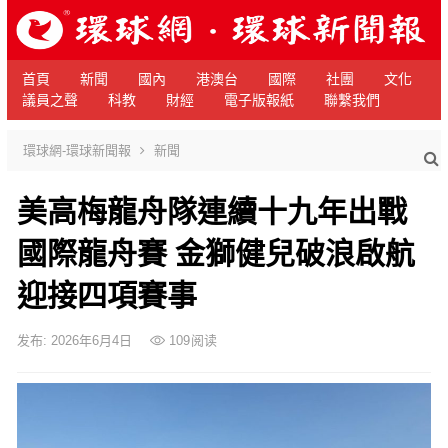
首頁
新聞
國內
港澳台
國際
社團
文化
議員之聲
科教
財經
電子版報紙
聯繫我們
環球網-環球新聞報
新聞
美高梅龍舟隊連續十九年出戰
國際龍舟賽 金獅健兒破浪啟航
迎接四項賽事
发布: 2026年6月4日
109
阅读