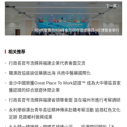
下一篇
929挑戰賽與929峰會2026年首度移師AIE博覽會舉行
相关推荐
行政長官岑浩輝與福建企業代表會面交流
贛澳政協座談促藥膳出海 共商中醫藥國際化
金沙中國榮獲Great Place To Work認證™ 成為大中華區首家
獲認證的綜合旅遊休閒企業
行政長官岑浩輝與福建省領導會面 並在福州市進行考察調研
永利舉辦澳台青年長征精神傳承赴贛考察活動 追尋紅色文化
足跡 見證鄉村振興成果
九九歸一鑄雄師，鋼鐵長城護山河——從澳門回歸的「九