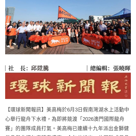
【環球新聞報訊】美高梅於6月3日假南灣湖水上活動中
心舉行龍舟下水禮，為即將競渡「2026澳門國際龍舟
賽」的團隊成員打氣。美高梅已連續十九年派出金獅健