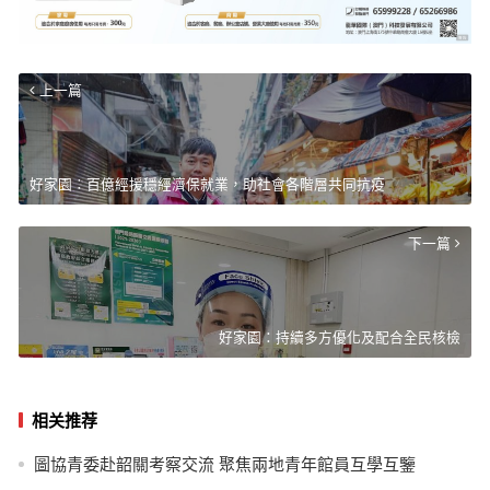
上一篇
好家園︰百億經援穩經濟保就業，助社會各階層共同抗疫
下一篇
好家園：持續多方優化及配合全民核檢
相关推荐
圖協青委赴韶關考察交流 聚焦兩地青年館員互學互鑒