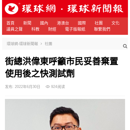
首頁
新聞
國內
港澳台
國際
社團
文化
議員之聲
科教
財經
電子版報紙
聯繫我們
環球網-環球新聞報
社團
街總洪偉東呼籲市民妥善棄置
使用後之快測試劑
发布: 2022年6月30日
924
阅读