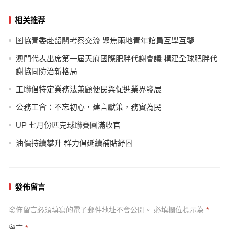
相关推荐
圖協青委赴韶關考察交流 聚焦兩地青年館員互學互鑒
澳門代表出席第一屆天府國際肥胖代謝會議 構建全球肥胖代
謝協同防治新格局
工聯倡特定業務法兼顧便民與促進業界發展
公務工會：不忘初心，建言獻策，務實為民
UP 七月份匹克球聯賽圓滿收官
油價持續攀升 群力倡延續補貼紓困
發佈留言
發佈留言必須填寫的電子郵件地址不會公開。
必填欄位標示為
*
留言
*