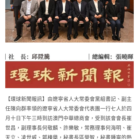
【環球新聞報訊】由遼寧省人大常委會黨組書記、副主
任陳向群率領的遼寧省人大常委會代表團一行七人於四
月十日下午三時到訪澳門中華總商會，受到該會會長崔
世昌，副理事長何敬麟、許樂敏，常務理事何海明、崔
天立、凌世威、郭棟舉，秘書長區榮智，秘書鍾寧的熱