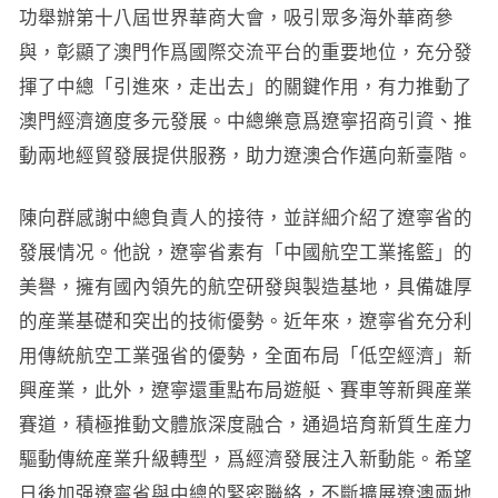
功舉辦第十八屆世界華商大會，吸引眾多海外華商參
與，彰顯了澳門作爲國際交流平台的重要地位，充分發
揮了中總「引進來，走出去」的關鍵作用，有力推動了
澳門經濟適度多元發展。中總樂意爲遼寧招商引資、推
動兩地經貿發展提供服務，助力遼澳合作邁向新臺階。
陳向群感謝中總負責人的接待，並詳細介紹了遼寧省的
發展情况。他說，遼寧省素有「中國航空工業搖籃」的
美譽，擁有國內領先的航空研發與製造基地，具備雄厚
的産業基礎和突出的技術優勢。近年來，遼寧省充分利
用傳統航空工業强省的優勢，全面布局「低空經濟」新
興産業，此外，遼寧還重點布局遊艇、賽車等新興産業
賽道，積極推動文體旅深度融合，通過培育新質生産力
驅動傳統産業升級轉型，爲經濟發展注入新動能。希望
日後加强遼寧省與中總的緊密聯絡，不斷擴展遼澳兩地