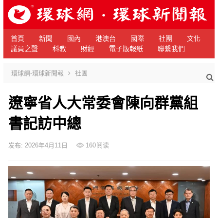
首頁
新聞
國內
港澳台
國際
社團
文化
議員之聲
科教
財經
電子版報紙
聯繫我們
環球網-環球新聞報
社團
遼寧省人大常委會陳向群黨組
書記訪中總
发布: 2026年4月11日
160
阅读