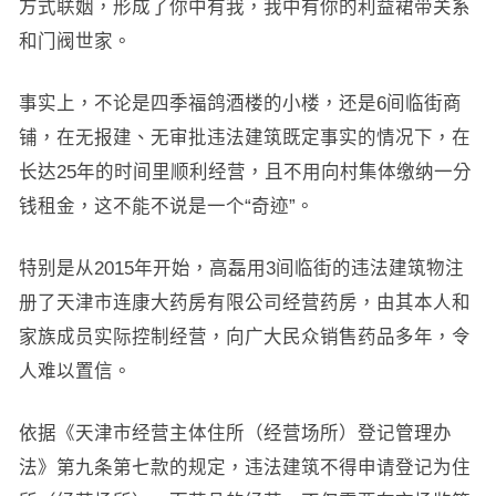
方式联姻，形成了你中有我，我中有你的利益裙带关系
和门阀世家。
事实上，不论是四季福鸽酒楼的小楼，还是6间临街商
铺，在无报建、无审批违法建筑既定事实的情况下，在
长达25年的时间里顺利经营，且不用向村集体缴纳一分
钱租金，这不能不说是一个“奇迹”。
特别是从2015年开始，高磊用3间临街的违法建筑物注
册了天津市连康大药房有限公司经营药房，由其本人和
家族成员实际控制经营，向广大民众销售药品多年，令
人难以置信。
依据《天津市经营主体住所（经营场所）登记管理办
法》第九条第七款的规定，违法建筑不得申请登记为住