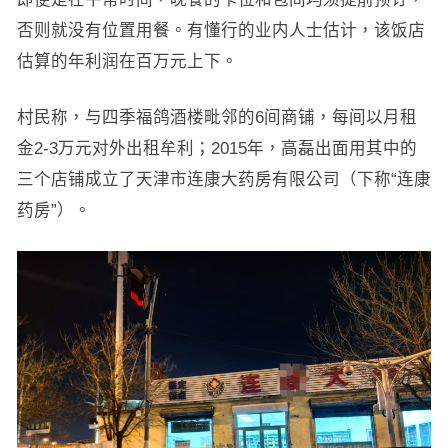
否则就没有位置用餐。有懂行的业内人士估计，该饭店
估算的年利润在百万元上下。
村民称，与四季福鸽酒楼毗邻的6间商铺，每间以月租
金2-3万元对外出租牟利；2015年，高磊出面用其中的
三个店铺成立了天津市连康大药房有限公司（下称“连康
药房”）。