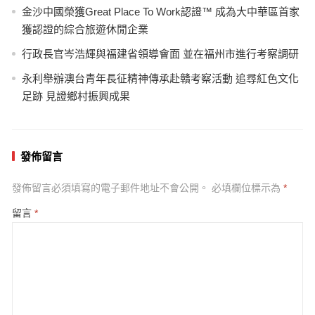
金沙中國榮獲Great Place To Work認證™ 成為大中華區首家
獲認證的綜合旅遊休閒企業
行政長官岑浩輝與福建省領導會面 並在福州市進行考察調研
永利舉辦澳台青年長征精神傳承赴贛考察活動 追尋紅色文化
足跡 見證鄉村振興成果
發佈留言
發佈留言必須填寫的電子郵件地址不會公開。
必填欄位標示為
*
留言
*