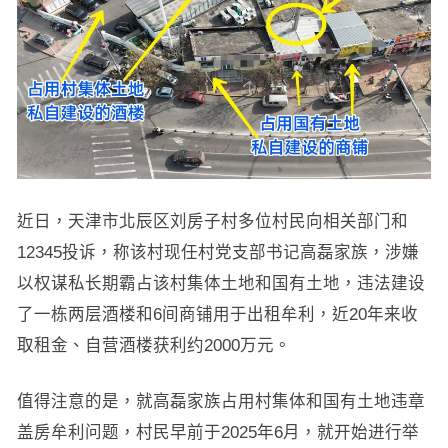
近日，天津市北辰区刘房子村多位村民向相关部门和
12345投诉，称该村现任村党支部书记高磊家族，涉嫌
以权谋私长期霸占该村集体土地和国有土地，违法建设
了一栋两层酒楼和6间商铺用于出租牟利，近20年来收
取租金、自营酒楼获利约2000万元。
值得注意的是，就高磊家族占用村集体和国有土地违章
盖房牟利问题，村民早前于2025年6月，就开始进行举