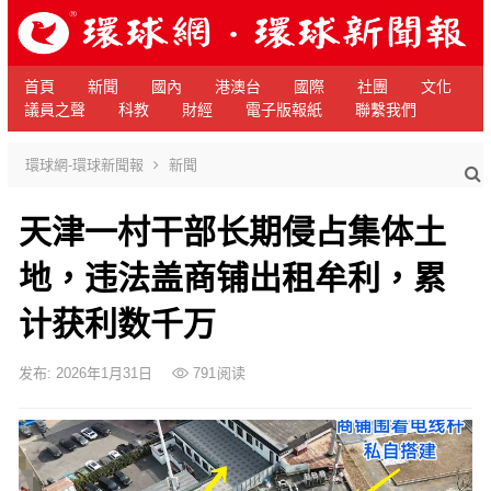
首頁
新聞
國內
港澳台
國際
社團
文化
議員之聲
科教
財經
電子版報紙
聯繫我們
環球網-環球新聞報
新聞
天津一村干部长期侵占集体土
地，违法盖商铺出租牟利，累
计获利数千万
发布: 2026年1月31日
791
阅读