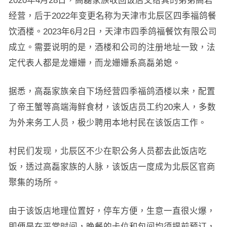
2020年4月28日，高磊家族收回饭店交给其的弟弟高岩
经营，后于2022年变更名称为天津市北辰区四季福鸽餐
饮酒楼。2023年6月2日，天津市四季鸽福餐饮有限公司
成立。需要说明的是，酒楼和公司的注册地址一致，法
定代表人都是龙姗姗，而龙姗姗系高磊弟媳。
据悉，高磊家族亲自下场经营四季福鸽酒楼以来，配置
了帝王蟹等高端海鲜食材，该饭店员工约20来人，多数
为外来务工人员，极少聘用本地村民在该饭店工作。
村民们发现，北辰区不少在职公务人员都去此饭店吃
饭，透过高磊家族的人脉，该饭店一度成为北辰区官商
聚集的场所。
由于该饭店地理位置好，停车方便，生意一直很火爆，
即便是在平常时间，晚餐的卡位和包间均须提前预订，