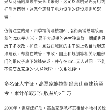
是从商铺的屋顶中央长出来的，这足以说明是先有电线
杆后有商铺，这完全违背了电力设施的建设规则和逻
辑。
值得注意的是，四季福鸽酒楼加6间临街商铺总建筑面
积约2000平方米，属于大规模的违章建筑群，期间也经
历了多次改、扩建，且就在城区的主干道上名目张胆违
法建设，却能在城管、市政、国土和规划等相关职能部
门的眼皮子底下建造完成，并存在25年无人过问，不能
不说高磊家族的“人脉深厚”、“关系过硬”。
多名证人举证，高磊家族控制经营违章建筑至
今，累计牟取非法收益约2千万
2000年，饭店建好后，高磊家族就将其租给本地村民经