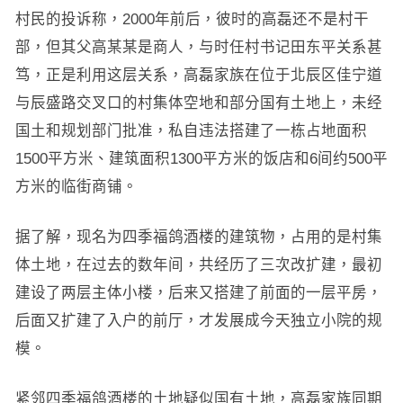
村民的投诉称，2000年前后，彼时的高磊还不是村干
部，但其父高某某是商人，与时任村书记田东平关系甚
笃，正是利用这层关系，高磊家族在位于北辰区佳宁道
与辰盛路交叉口的村集体空地和部分国有土地上，未经
国土和规划部门批准，私自违法搭建了一栋占地面积
1500平方米、建筑面积1300平方米的饭店和6间约500平
方米的临街商铺。
据了解，现名为四季福鸽酒楼的建筑物，占用的是村集
体土地，在过去的数年间，共经历了三次改扩建，最初
建设了两层主体小楼，后来又搭建了前面的一层平房，
后面又扩建了入户的前厅，才发展成今天独立小院的规
模。
紧邻四季福鸽酒楼的土地疑似国有土地，高磊家族同期