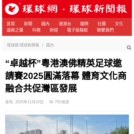
首頁
新聞
國內
港澳台
國際
社團
文化
議員之聲
科教
財經
電子版報紙
聯繫我們
環球網-環球新聞報
國內
“卓越杯”粵港澳佛精英足球邀
請賽2025圓滿落幕 體育文化商
融合共促灣區發展
发布: 2025年11月10日
755
阅读