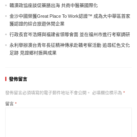
贛澳政協座談促藥膳出海 共商中醫藥國際化
金沙中國榮獲Great Place To Work認證™ 成為大中華區首家
獲認證的綜合旅遊休閒企業
行政長官岑浩輝與福建省領導會面 並在福州市進行考察調研
永利舉辦澳台青年長征精神傳承赴贛考察活動 追尋紅色文化
足跡 見證鄉村振興成果
發佈留言
發佈留言必須填寫的電子郵件地址不會公開。
必填欄位標示為
*
留言
*