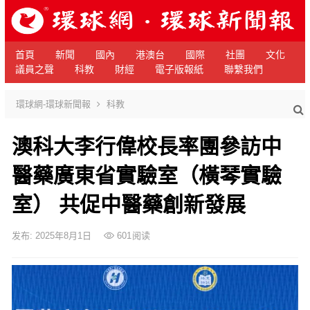
首頁
新聞
國內
港澳台
國際
社團
文化
議員之聲
科教
財經
電子版報紙
聯繫我們
環球網-環球新聞報
科教
澳科大李行偉校長率團參訪中
醫藥廣東省實驗室（橫琴實驗
室） 共促中醫藥創新發展
发布: 2025年8月1日
601
阅读