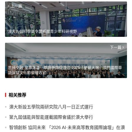
上一篇
澳大九個科學夏令營拓展青少年科研視野
下一篇
思辨交融 星聚灣區—華語爭鳴綻濠江 2025「星耀大灣」澳門國際華
語演辯文化節榮耀收官
相关推荐
澳大新設五學院兩研究院八月一日正式運行
第九屆儲能與智能運載國際會議於澳大舉行
智領創新 協同未來 「2026 AI·未來高等教育國際論壇」在澳