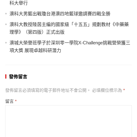
科大舉行
澳科大男籃出戰瓊台港澳四地籃球邀請賽四戰全勝
澳科大教授陸茵主編的國家級「十五五」規劃教材《中藥藥
理學》（第四版）正式出版
澳城大榮譽班學子於深圳零一學院X-Challenge挑戰營榮獲三
項大獎 展現卓越科研潛力
發佈留言
發佈留言必須填寫的電子郵件地址不會公開。
必填欄位標示為
*
留言
*