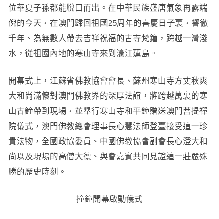
位華夏子孫都能脫口而出。在中華民族盛唐氣象再露端
倪的今天，在澳門歸回祖國25周年的喜慶日子裏，響徹
千年、為無數人帶去吉祥祝福的古寺梵鐘，跨越一灣淺
水，從祖國內地的寒山寺來到濠江蓮島。
開幕式上，江蘇省佛教協會會長、蘇州寒山寺方丈秋爽
大和尚滿懷對澳門佛教界的深厚法誼，將跨越萬裏的寒
山古鐘帶到現場，並舉行寒山寺和平鐘贈送澳門菩提禪
院儀式，澳門佛教總會理事長心慧法師登臺接受這一珍
貴法物，全國政協委員、中國佛教協會副會長心澄大和
尚以及現場的高僧大德、與會嘉賓共同見證這一莊嚴殊
勝的歷史時刻。
撞鐘開幕啟動儀式