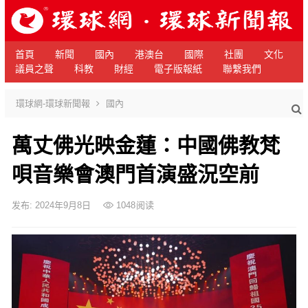
首頁
新聞
國內
港澳台
國際
社團
文化
議員之聲
科教
財經
電子版報紙
聯繫我們
環球網-環球新聞報
國內
萬丈佛光映金蓮：中國佛教梵
唄音樂會澳門首演盛況空前
发布: 2024年9月8日
1048
阅读