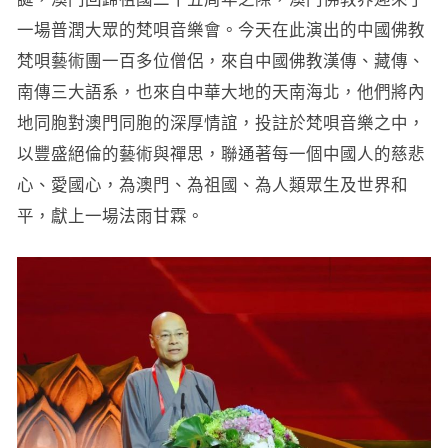
一場普潤大眾的梵唄音樂會。今天在此演出的中國佛教
梵唄藝術團一百多位僧侶，來自中國佛教漢傳、藏傳、
南傳三大語系，也來自中華大地的天南海北，他們將內
地同胞對澳門同胞的深厚情誼，投註於梵唄音樂之中，
以豐盛絕倫的藝術與禪思，聯通著每一個中國人的慈悲
心、愛國心，為澳門、為祖國、為人類眾生及世界和
平，獻上一場法雨甘霖。