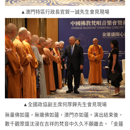
▲澳門特區行政長官賀一誠先生會見現場
▲全國政協副主席何厚鏵先生會見現場
無量佛如蓮，無邊佛如蓮，澳門亦如蓮。演出結束後，
數千觀眾還沈浸在吉祥的梵音中久久不願離去。「金蓮