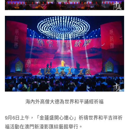
海內外高僧大德為世界和平誦經祈福
9月6日上午，「金蓮盛開心連心」祈禱世界和平吉祥祈
福活動在澳門新濠影匯綜藝館舉行。