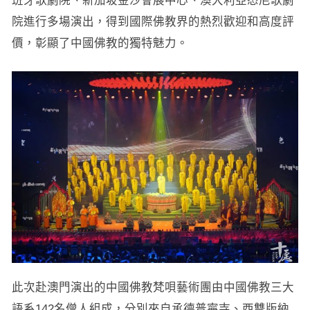
班牙歌劇院、新加坡金沙會展中心、澳大利亞悉尼歌劇
院進行多場演出，得到國際佛教界的熱烈歡迎和高度評
價，彰顯了中國佛教的獨特魅力。
此次赴澳門演出的中國佛教梵唄藝術團由中國佛教三大
語系142名僧人組成，分別來自承德普寧寺、西雙版納