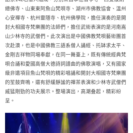
總佛寺、山東東阿魚山梵唄寺、湖州市佛教協會、溫州
心安禪寺、杭州靈隱寺、杭州佛學院，擔任演奏的是開
封大相國寺梵樂團的法師們，擔任武術表演的是河南嵩
山少林寺的武僧們。此次演出是中國佛教梵唄藝術團首
次赴澳，也是中國佛教三語系僧人誦經、托缽求太平、
金剛吉祥物同場奉獻，在同一舞臺上，既有傳統經典梵
唄合誦和愛國高僧大德詩詞譜曲的佛歌演唱，又有國家
級非遺項目魚山梵唄的精彩唱誦和開封大相國寺梵樂團
的笙鼓齊鳴，還有舒緩靜謐的禪茶表演和少林寺武僧們
威猛剛勁的功夫展示。整場演出，高潮叠起，精彩紛
呈。