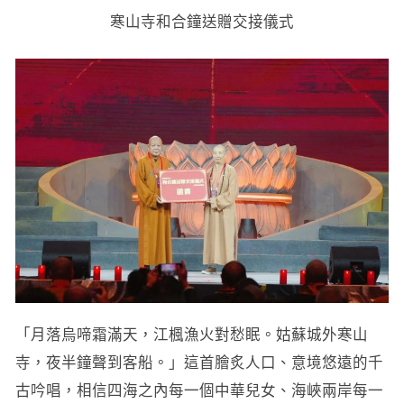
寒山寺和合鐘送贈交接儀式
「月落烏啼霜滿天，江楓漁火對愁眠。姑蘇城外寒山
寺，夜半鐘聲到客船。」這首膾炙人口、意境悠遠的千
古吟唱，相信四海之內每一個中華兒女、海峽兩岸每一