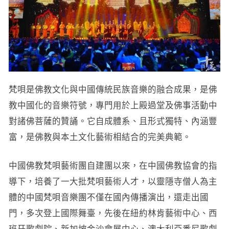
梵唄是佛教文化與中國傳統民族音樂的融合成果，是佛
教中國化的音樂符號，專門用於上殿過堂及佛事活動中
對諸佛菩薩的贊誦。它自成體系、且形式獨特、內涵豐
富，是佛教與本土文化藝術相結合的完美典範。
中國佛教梵唄藝術團自建團以來，在中國佛教協會的指
導下，培養了一大批梵唄藝術人才，以靈隱寺僧人為主
體的中國梵唄音樂團不僅在國內傳播演出，還走出國
門，多次登上國際舞臺，先後在紐約林肯藝術中心、西