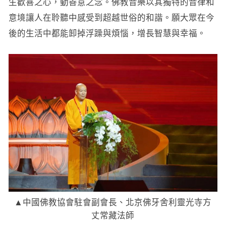
生歡喜之心，動善意之念。佛教音樂以其獨特的音律和
意境讓人在聆聽中感受到超越世俗的和諧。願大眾在今
後的生活中都能卸掉浮躁與煩惱，增長智慧與幸福。
▲中國佛教協會駐會副會長、北京佛牙舍利靈光寺方
丈常藏法師