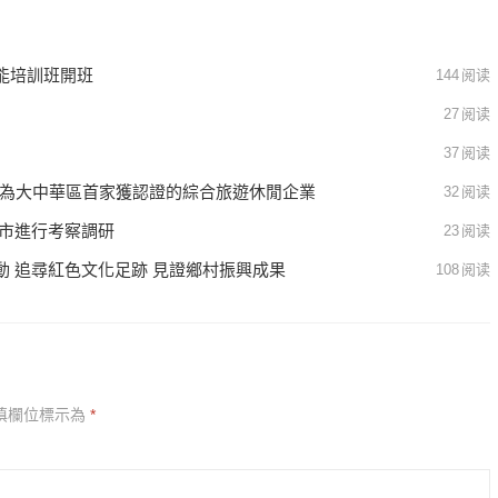
能培訓班開班
144
阅读
27
阅读
37
阅读
k認證™ 成為大中華區首家獲認證的綜合旅遊休閒企業
32
阅读
州市進行考察調研
23
阅读
 追尋紅色文化足跡 見證鄉村振興成果
108
阅读
填欄位標示為
*