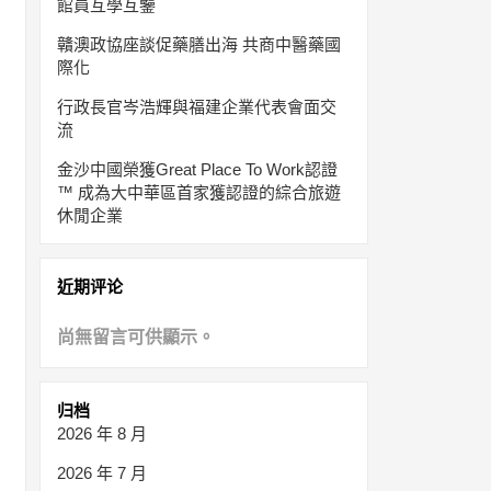
館員互學互鑒
贛澳政協座談促藥膳出海 共商中醫藥國
際化
行政長官岑浩輝與福建企業代表會面交
流
金沙中國榮獲Great Place To Work認證
™ 成為大中華區首家獲認證的綜合旅遊
休閒企業
近期评论
尚無留言可供顯示。
归档
2026 年 8 月
2026 年 7 月