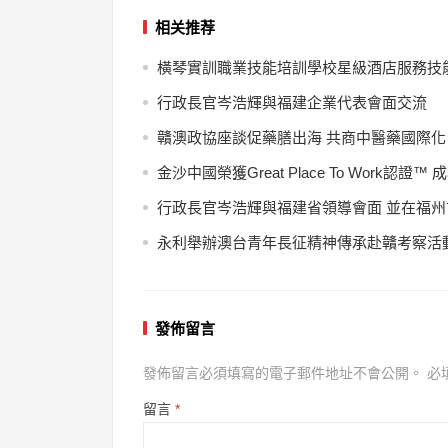
相关推荐
橫琴實訓職業技能培訓學校星級酒店服務技
行政長官岑浩輝與福建企業代表會面交流
贛澳政協座談促藥膳出海 共商中醫藥國際化
金沙中國榮獲Great Place To Wor
行政長官岑浩輝與福建省領導會面 並在福
永利舉辦澳台青年長征精神傳承赴贛考察活動
發佈留言
發佈留言必須填寫的電子郵件地址不會公開。
必
留言
*