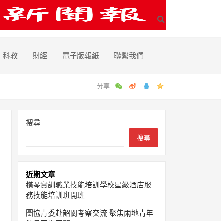
科教
財經
電子版報紙
聯繫我們
搜尋
搜尋
近期文章
橫琴實訓職業技能培訓學校星級酒店服
務技能培訓班開班
圖協青委赴韶關考察交流 聚焦兩地青年