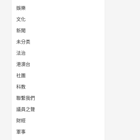
娛樂
文化
新聞
未分类
法治
港澳台
社團
科教
聯繫我們
議員之聲
財經
軍事