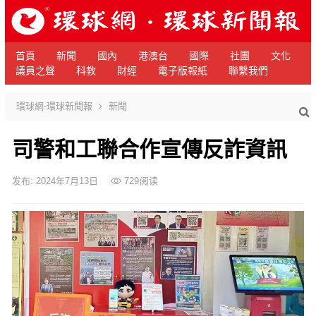
首頁
新聞
國內
港澳台
國際
社團
文化
議員之聲
科教
財經
電子版報紙
聯繫我們
環球網-環球新聞報
新聞
司警和工聯合作宣傳反詐資訊
发布: 2024年7月13日
729
阅读