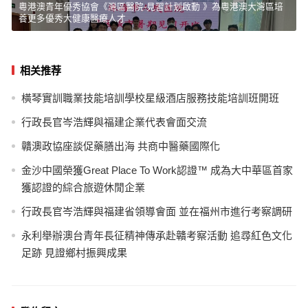
粵港澳青年優秀協會《灣區醫院-見習計划啟動 》為粵港澳大灣區培
養更多優秀大健康醫療人才
相关推荐
橫琴實訓職業技能培訓學校星級酒店服務技能培訓班開班
行政長官岑浩輝與福建企業代表會面交流
贛澳政協座談促藥膳出海 共商中醫藥國際化
金沙中國榮獲Great Place To Work認證™ 成為大中華區首家
獲認證的綜合旅遊休閒企業
行政長官岑浩輝與福建省領導會面 並在福州市進行考察調研
永利舉辦澳台青年長征精神傳承赴贛考察活動 追尋紅色文化
足跡 見證鄉村振興成果