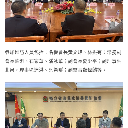
參加拜訪人員包括：名譽會長黃文煒、林振有；常務副
會長蘇凱、石家華、潘冰華；副會長夏少平；副理事葉
北泉，理事區達洪、葉希群；副監事顧偉麟等。