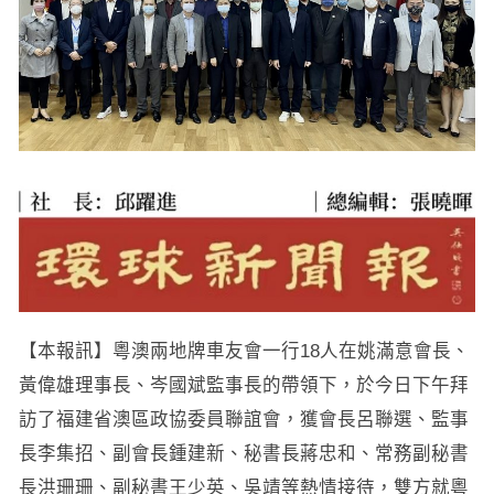
【本報訊】粵澳兩地牌車友會一行18人在姚滿意會長、
黃偉雄理事長、岑國斌監事長的帶領下，於今日下午拜
訪了福建省澳區政協委員聯誼會，獲會長呂聯選、監事
長李集招、副會長鍾建新、秘書長蔣忠和、常務副秘書
長洪珊珊、副秘書王少英、吳靖等熱情接待，雙方就粵