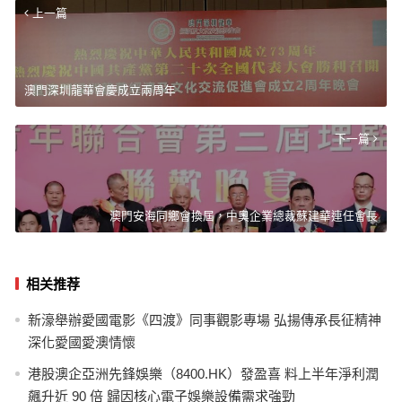
上一篇
澳門深圳龍華會慶成立兩周年
下一篇
澳門安海同鄉會換屆，中奧企業總裁蘇建華連任會長
相关推荐
新濠舉辦愛國電影《四渡》同事觀影專場 弘揚傳承長征精神
深化愛國愛澳情懷
港股澳企亞洲先鋒娛樂（8400.HK）發盈喜 料上半年淨利潤
飆升近 90 倍 歸因核心電子娛樂設備需求強勁