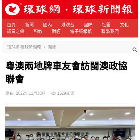
首頁
新聞
國內
港澳台
國際
社團
文化
議員之聲
科教
財經
電子版報紙
聯繫我們
環球網-環球新聞報
新聞
粵澳兩地牌車友會訪閩澳政協
聯會
发布: 2022年11月30日
1329
阅读