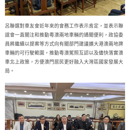
呂聯選對車友會近年來的會務工作表示肯定，並表示聯
誼會一直關注和推動粵澳兩地車輛的通關便利，政協委
員將繼續以提案等方式向有關部門建議擴大港澳兩地牌
車輛的可行駛範圍，推動粵澳駕照互認以及儘快落實澳
車北上政策，方便澳門居民更好融入大灣區國家發展大
局。