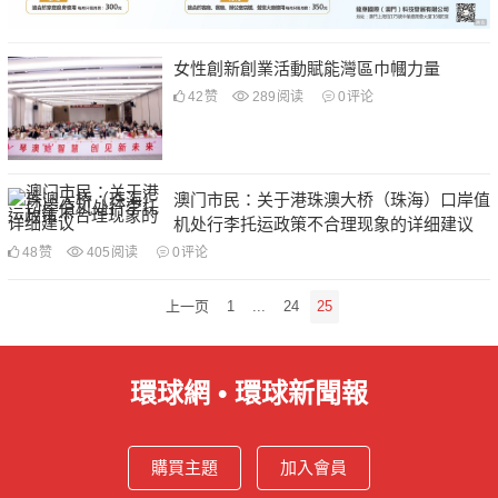
女性創新創業活動賦能灣區巾幗力量
42
赞
289
阅读
0
评论
澳门市民：关于港珠澳大桥（珠海）口岸值
机处行李托运政策不合理现象的详细建议
48
赞
405
阅读
0
评论
文
上一页
1
...
24
25
章
分
頁
環球網 • 環球新聞報
購買主題
加入會員