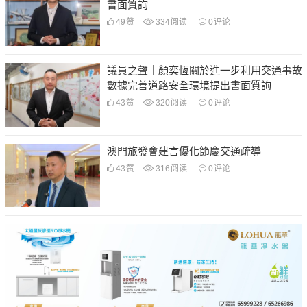
書面質詢
49
赞
334
阅读
0
评论
議員之聲｜顏奕恆關於進一步利用交通事故
數據完善道路安全環境提出書面質詢
43
赞
320
阅读
0
评论
澳門旅發會建言優化節慶交通疏導
43
赞
316
阅读
0
评论