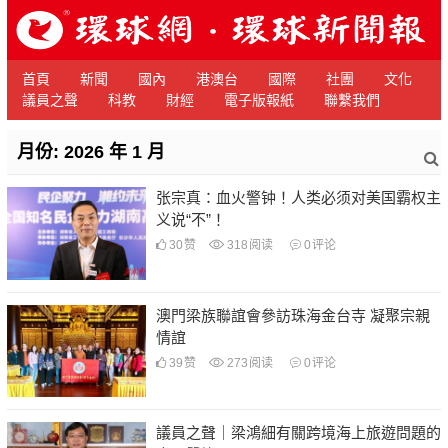
首頁
新聞
國內
港澳台
國際
社團
文化
議員之聲
科教
財經
電子版報紙
聯繫我們
月份:
2026 年 1 月
张宗真：血火警钟！人类必须对美国霸权主
义说“不”！
30
赞
318
阅读
0
评论
澳門梁族聯誼會參訪珠海金台寺 凝聚宗親
情誼
39
赞
273
阅读
0
评论
議員之聲｜梁鴻細有關跨境海上旅遊問題的