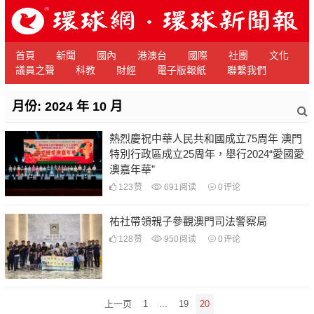
首頁
新聞
國內
港澳台
國際
社團
文化
議員之聲
科教
財經
電子版報紙
聯繫我們
月份:
2024 年 10 月
熱烈慶祝中華人民共和國成立75周年 澳門
特別行政區成立25周年，舉行2024“愛國愛
澳嘉年華”
123
赞
691
阅读
0
评论
祐社帶領親子參觀澳門司法警察局
128
赞
950
阅读
0
评论
文
上一页
1
...
19
20
章