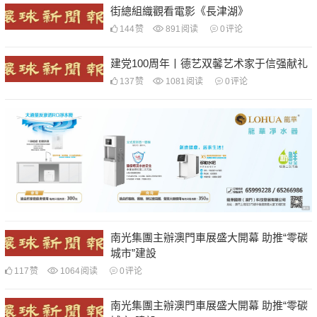
街總組織觀看電影《長津湖》
144
赞
891
阅读
0
评论
建党100周年丨德艺双馨艺术家于信强献礼
137
赞
1081
阅读
0
评论
南光集團主辦澳門車展盛大開幕 助推“零碳
城市”建設
117
赞
1064
阅读
0
评论
南光集團主辦澳門車展盛大開幕 助推“零碳