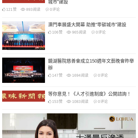
城市”建設
121
赞
893
阅读
0
评论
澳門車展盛大開幕 助推“零碳城市”建設
106
赞
965
阅读
0
评论
鏡湖醫院慈善會成立150週年文藝晚會昨舉
辦
147
赞
1694
阅读
0
评论
等你意見！《人才引進制度》公開諮詢！
153
赞
1083
阅读
0
评论