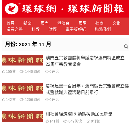
首頁
新聞
國內
港澳台
國際
社團
文化
議員之聲
科教
財經
電子版報紙
聯繫我們
月份:
2021 年 11 月
澳門五宗教團體将舉辦慶祝澳門特區成立
22周年宗教音樂會
155
赞
1440
阅读
0
评论
慶祝建黨一百周年，澳門吳氏宗親會成立儀
式暨就職典禮活動日前舉行
142
赞
1206
阅读
0
评论
測社會經濟環境 動態援助居民解憂
141
赞
849
阅读
0
评论